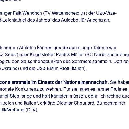
ringer Falk Wendrich (TV Wattenscheid 01) der U20-Vize-
-Leichtathlet des Jahres“ das Aufgebot für Ancona an.
rfahrenen Athleten können gerade auch junge Talente wie
Z Soest) oder Kugelstoßer Patrick Müller (SC Neubrandenburg
Weg zu den Saisonhöhepunkten des Sommers sammeln. Dort ru
Ukraine) und die U20-EM in Rieti (Italien).
ncona erstmals im Einsatz der Nationalmannschaft.
Sie habe
tionale Konkurrenz zu wehren. Für sie ist es ein erster Prüfstein
mpf-Sieg lange und hart kämpfen müssen, denn ich rechne au
kreich und Italien“, erklärte Dietmar Chounard, Bundestrainer
tik-Verband (DLV).