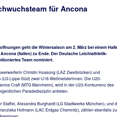
achwuchsteam für Ancona
fnungen geht die Wintersaison am 2. März bei einem Hall
ncona (Italien) zu Ende. Der Deutsche Leichtathletik-
itioniertes Team nominiert.
 Speerwerferin Christin Hussong (LAZ Zweibrücken) und
h (LG Lippe-Süd) zwei U18-Weltmeisterinnen. Die U20-
anice Craft (MTG Mannheim), wird in der U23-Konkurrenz des
igentlichen Paradedisziplin antreten.
r Staffel, Alexandra Burghardt (LG Stadtwerke München), und d
Franziska Hofmann (LAC Erdgas Chemnitz), zählen ebenfalls zu
rägerinnen.