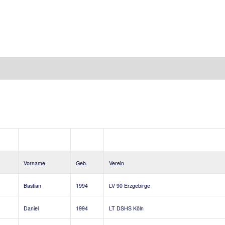
Vorname
Geb.
Verein
Bastian
1994
LV 90 Erzgebirge
Daniel
1994
LT DSHS Köln