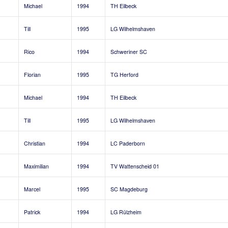
Michael
1994
TH Eilbeck
Till
1995
LG Wilhelmshaven
Rico
1994
Schweriner SC
Florian
1995
TG Herford
Michael
1994
TH Eilbeck
Till
1995
LG Wilhelmshaven
Christian
1994
LC Paderborn
Maximilian
1994
TV Wattenscheid 01
Marcel
1995
SC Magdeburg
Patrick
1994
LG Rülzheim