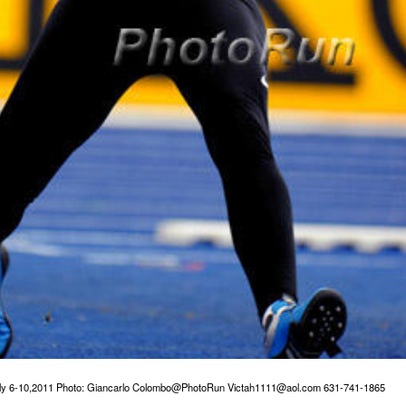
July 6-10,2011 Photo: Giancarlo Colombo@PhotoRun Victah1111@aol.com 631-741-1865