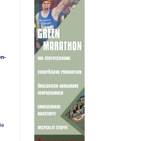
en-
ie