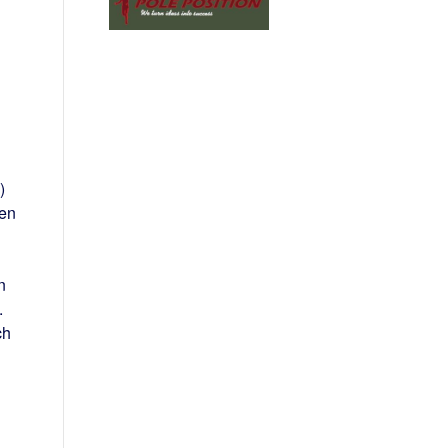
)
fen
n
.
ch