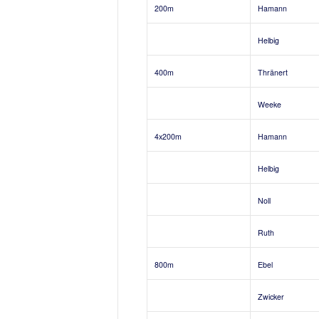
200m
Hamann
Helbig
400m
Thränert
Weeke
4x200m
Hamann
Helbig
Noll
Ruth
800m
Ebel
Zwicker