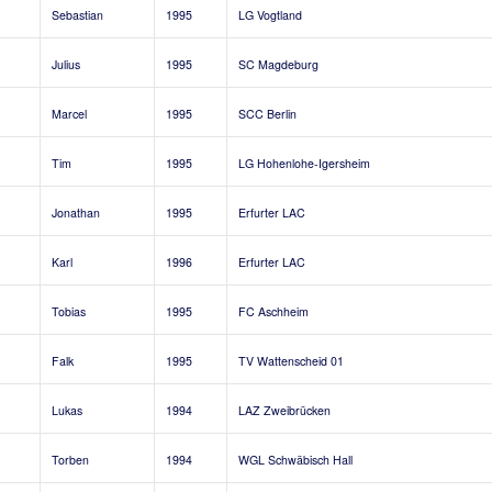
Sebastian
1995
LG Vogtland
Julius
1995
SC Magdeburg
Marcel
1995
SCC Berlin
Tim
1995
LG Hohenlohe-Igersheim
Jonathan
1995
Erfurter LAC
Karl
1996
Erfurter LAC
Tobias
1995
FC Aschheim
Falk
1995
TV Wattenscheid 01
Lukas
1994
LAZ Zweibrücken
Torben
1994
WGL Schwäbisch Hall