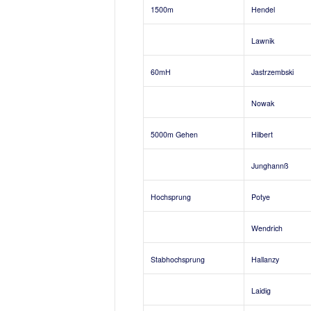
1500m
Hendel
Lawnik
60mH
Jastrzembski
Nowak
5000m Gehen
Hilbert
Junghannß
Hochsprung
Potye
Wendrich
Stabhochsprung
Hallanzy
Laidig