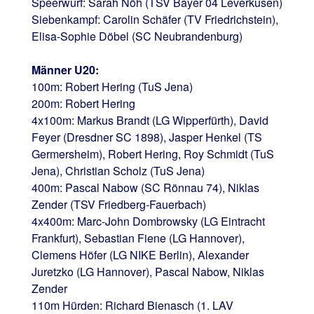
Speerwurf: Sarah Nöh (TSV Bayer 04 Leverkusen)
Siebenkampf: Carolin Schäfer (TV Friedrichstein),
Elisa-Sophie Döbel (SC Neubrandenburg)
Männer U20:
100m: Robert Hering (TuS Jena)
200m: Robert Hering
4x100m: Markus Brandt (LG Wipperfürth), David
Feyer (Dresdner SC 1898), Jasper Henkel (TS
Germersheim), Robert Hering, Roy Schmidt (TuS
Jena), Christian Scholz (TuS Jena)
400m: Pascal Nabow (SC Rönnau 74), Niklas
Zender (TSV Friedberg-Fauerbach)
4x400m: Marc-John Dombrowsky (LG Eintracht
Frankfurt), Sebastian Fiene (LG Hannover),
Clemens Höfer (LG NIKE Berlin), Alexander
Juretzko (LG Hannover), Pascal Nabow, Niklas
Zender
110m Hürden: Richard Bienasch (1. LAV