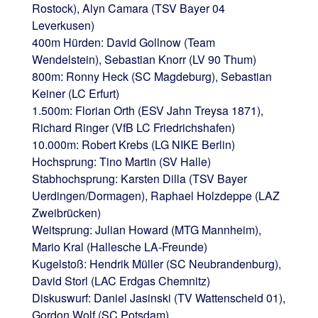
Rostock), Alyn Camara (TSV Bayer 04
Leverkusen)
400m Hürden: David Gollnow (Team
Wendelstein), Sebastian Knorr (LV 90 Thum)
800m: Ronny Heck (SC Magdeburg), Sebastian
Keiner (LC Erfurt)
1.500m: Florian Orth (ESV Jahn Treysa 1871),
Richard Ringer (VfB LC Friedrichshafen)
10.000m: Robert Krebs (LG NIKE Berlin)
Hochsprung: Tino Martin (SV Halle)
Stabhochsprung: Karsten Dilla (TSV Bayer
Uerdingen/Dormagen), Raphael Holzdeppe (LAZ
Zweibrücken)
Weitsprung: Julian Howard (MTG Mannheim),
Mario Kral (Hallesche LA-Freunde)
Kugelstoß: Hendrik Müller (SC Neubrandenburg),
David Storl (LAC Erdgas Chemnitz)
Diskuswurf: Daniel Jasinski (TV Wattenscheid 01),
Gordon Wolf (SC Potsdam)