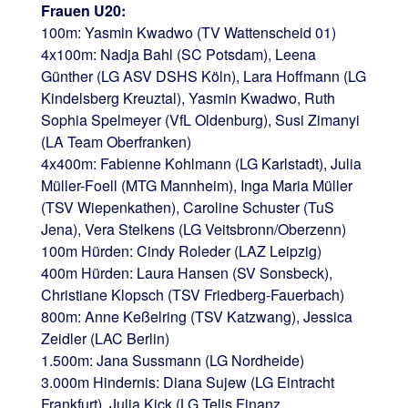
Frauen U20:
100m: Yasmin Kwadwo (TV Wattenscheid 01)
4x100m: Nadja Bahl (SC Potsdam), Leena
Günther (LG ASV DSHS Köln), Lara Hoffmann (LG
Kindelsberg Kreuztal), Yasmin Kwadwo, Ruth
Sophia Spelmeyer (VfL Oldenburg), Susi Zimanyi
(LA Team Oberfranken)
4x400m: Fabienne Kohlmann (LG Karlstadt), Julia
Müller-Foell (MTG Mannheim), Inga Maria Müller
(TSV Wiepenkathen), Caroline Schuster (TuS
Jena), Vera Stelkens (LG Veitsbronn/Oberzenn)
100m Hürden: Cindy Roleder (LAZ Leipzig)
400m Hürden: Laura Hansen (SV Sonsbeck),
Christiane Klopsch (TSV Friedberg-Fauerbach)
800m: Anne Keßelring (TSV Katzwang), Jessica
Zeidler (LAC Berlin)
1.500m: Jana Sussmann (LG Nordheide)
3.000m Hindernis: Diana Sujew (LG Eintracht
Frankfurt), Julia Kick (LG Telis Finanz