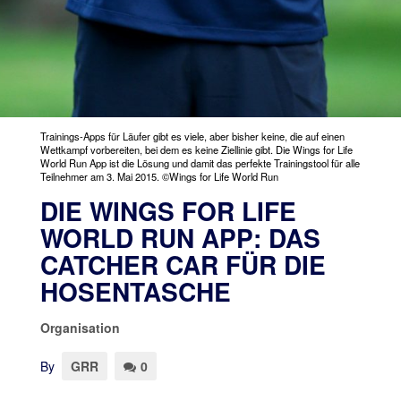
Trainings-Apps für Läufer gibt es viele, aber bisher keine, die auf einen
Wettkampf vorbereiten, bei dem es keine Ziellinie gibt. Die Wings for Life
World Run App ist die Lösung und damit das perfekte Trainingstool für alle
Teilnehmer am 3. Mai 2015. ©Wings for Life World Run
DIE WINGS FOR LIFE
WORLD RUN APP: DAS
CATCHER CAR FÜR DIE
HOSENTASCHE
Organisation
By
GRR
0