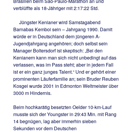
Brasilien beim Sao-Paulo-Marathon an und
verblüffte als 18-Jähriger mit 2:17:22 Std.
Jüngster Kenianer wird Samstagabend
Barnabas Kemboi sein – Jahrgang 1990. Damit
würde er in Deutschland dem jüngeren A-
Jugendjahrgang angehören; doch selbst sein
Manager Boltersdorf ist skeptisch: „Bei den
Kenianern kann man sich nicht unbedingt auf das
verlassen, was im Pass steht; aber in jedem Fall
ist er ein ganz junges Talent.“ Und er gehört einer
prominenten Läuferfamilie an; sein Bruder Reuben
Kosgei wurde 2001 in Edmonton Weltmeister über
3000 m Hindernis.
Beim hochkarätig besetzten Oelder 10-km-Lauf
musste sich der Youngster in 29:43 Min. mit Rang
14 begnügen, lag aber immerhin sieben
Sekunden vor dem Deutschen