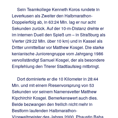
Sein Teamkollege Kenneth Koros rundete in
Leverkusen als Zweiter den Halbmarathon-
Doppelerfolg ab, in 63:24 Min. lag er nur acht
Sekunden zurück. Auf der 10-m-Distanz drehte er
im internen Duell den Spieß um – in Straßburg als
Vierter (29:22 Min. über 10 km) und in Kassel als
Dritter unmittelbar vor Matthew Kosgei. Die starke
kenianische Juniorengruppe vom Jahrgang 1986
vervollständigt Samuel Kosgei, der als besondere
Empfehlung den Trierer Stadtlaufsieg mitbringt.
Dort dominierte er die 10 Kilometer in 28:44
Min. und mit einem Riesenvorsprung von 53
Sekunden vor seinem Namensvetter Matthew
Kipchirchir Kosgei. Bemerkenswert auch dies.
Beide bezwangen den freilich nicht mehr in
Bestform laufenden Halbmarathon-
Vizeweltmeister des Jahres 2000, Phaustin Baha