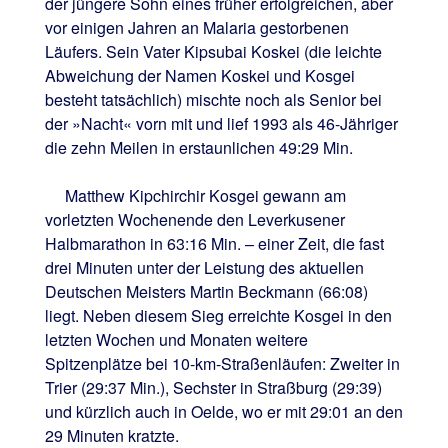
der jüngere Sohn eines früher erfolgreichen, aber
vor einigen Jahren an Malaria gestorbenen
Läufers. Sein Vater Kipsubai Koskei (die leichte
Abweichung der Namen Koskei und Kosgei
besteht tatsächlich) mischte noch als Senior bei
der »Nacht« vorn mit und lief 1993 als 46-Jähriger
die zehn Meilen in erstaunlichen 49:29 Min.
Matthew Kipchirchir Kosgei gewann am
vorletzten Wochenende den Leverkusener
Halbmarathon in 63:16 Min. – einer Zeit, die fast
drei Minuten unter der Leistung des aktuellen
Deutschen Meisters Martin Beckmann (66:08)
liegt. Neben diesem Sieg erreichte Kosgei in den
letzten Wochen und Monaten weitere
Spitzenplätze bei 10-km-Straßenläufen: Zweiter in
Trier (29:37 Min.), Sechster in Straßburg (29:39)
und kürzlich auch in Oelde, wo er mit 29:01 an den
29 Minuten kratzte.