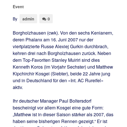
Event
By
admin
0
Borgholzhausen (cwk). Von den sechs Kenianern,
deren Phalanx am 16. Juni 2007 nur der
viertplatzierte Russe Alexiej Gurkin durchbrach,
kehren drei nach Borgholzhausen zurück. Neben
dem Top-Favoriten Stanley Muiriri sind dies
Kenneth Koros (im Vorjahr Sechster) und Matthew
Kipchirchir Kosgei (Siebter), beide 22 Jahre jung
und in Deutschland für den »Int. AC Rureifel«
aktiv.
Ihr deutscher Manager Paul Boltersdorf
bescheinigt vor allem Kosgei eine gute Form:
„Matthew ist in dieser Saison stärker als 2007, das
haben seine bisherigen Rennen gezeigt.“ Er ist