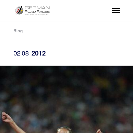
Blog
02
08
2012