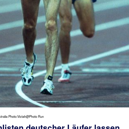
tralia Photo:Victah@Photo Run
listen deutscher Läufer lassen