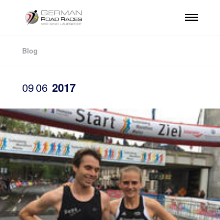
Blog
09
06
2017