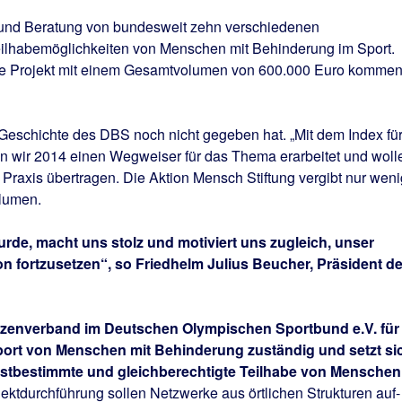
e und Beratung von bundesweit zehn verschiedenen
Teilhabemöglichkeiten von Menschen mit Behinderung im Sport.
hrige Projekt mit einem Gesamtvolumen von 600.000 Euro komme
 Geschichte des DBS noch nicht gegeben hat. „Mit dem Index fü
en wir 2014 einen Wegweiser für das Thema erarbeitet und woll
 Praxis übertragen. Die Aktion Mensch Stiftung vergibt nur wen
olumen.
rde, macht uns stolz und motiviert uns zugleich, unser
n fortzusetzen“, so Friedhelm Julius Beucher, Präsident d
itzenverband im Deutschen Olympischen Sportbund e.V. für
port von Menschen mit Behinderung zuständig und setzt si
elbstbestimmte und gleichberechtigte Teilhabe von Menschen
jektdurchführung sollen Netzwerke aus örtlichen Strukturen auf-