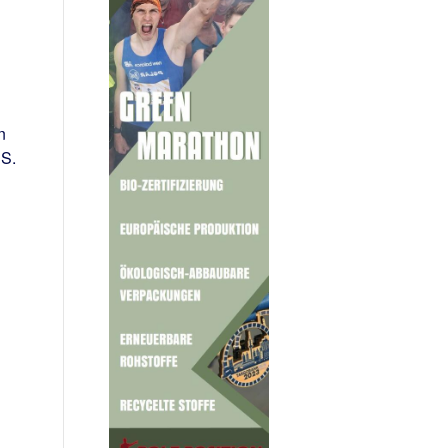
n
n
BS.