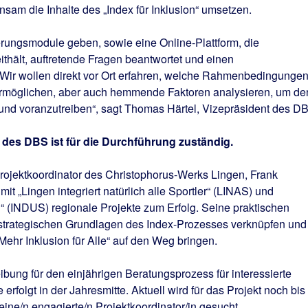
am die Inhalte des „Index für Inklusion“ umsetzen.
erungsmodule geben, sowie eine Online-Plattform, die
thält, auftretende Fragen beantwortet und einen
„Wir wollen direkt vor Ort erfahren, welche Rahmenbedingunge
ermöglichen, aber auch hemmende Faktoren analysieren, um de
 und voranzutreiben“, sagt Thomas Härtel, Vizepräsident des D
 des DBS ist für die Durchführung zuständig.
rojektkoordinator des Christophorus-Werks Lingen, Frank
 mit „Lingen integriert natürlich alle Sportler“ (LINAS) und
“ (INDUS) regionale Projekte zum Erfolg. Seine praktischen
strategischen Grundlagen des Index-Prozesses verknüpfen und
Mehr Inklusion für Alle“ auf den Weg bringen.
ibung für den einjährigen Beratungsprozess für interessierte
erfolgt in der Jahresmitte. Aktuell wird für das Projekt noch bis
eine/n engagierte/n Projektkoordinator/in gesucht.