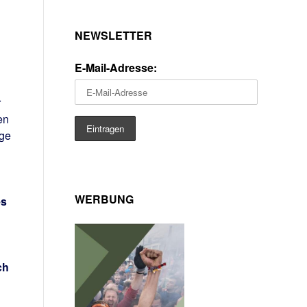
NEWSLETTER
n
E-Mail-Adresse:
r
en
ige
WERBUNG
es
ch