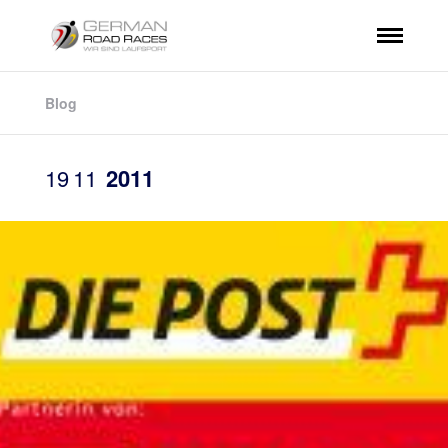
Blog
19
11
2011