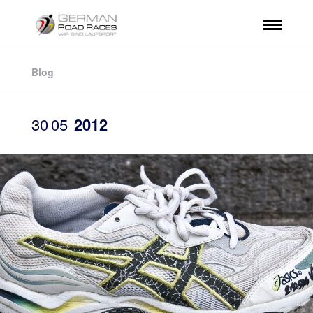
Blog
30
05
2012