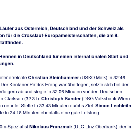
 Läufer aus Österreich, Deutschland und der Schweiz als
tion für die Crosslauf-Europameisterschaften, die am 8.
tattfinden.
Rennen in Deutschland für einen internationalen Start und
tungen.
ter erreichte
Christian Steinhammer
(USKO Melk) in 32:46
 Der Kenianer Patrick Ereng war überlegen, setzte sich bei der
rfolgern ab und siegte in 32:06 Minuten vor den Deutschen
an Clarkson (32:31).
Christoph Sander
(DSG Volksbank Wien)
 an neunter Stelle in 33:43 Minuten durchs Ziel.
Simon Lechleitn
lle in 34:18 Minuten ebenfalls eine gute Leistung.
00m-Spezialist
Nikolaus Franzmair
(ULC Linz Oberbank), der i