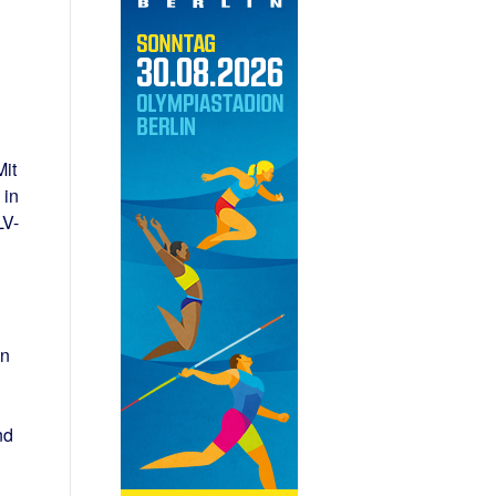
Mit
 in
LV-
n
en
nd