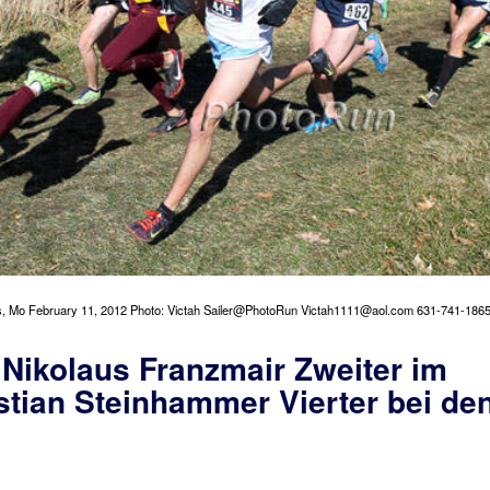
, Mo February 11, 2012 Photo: Victah Sailer@PhotoRun Victah1111@aol.com 631-741-186
Nikolaus Franzmair Zweiter im
tian Steinhammer Vierter bei de