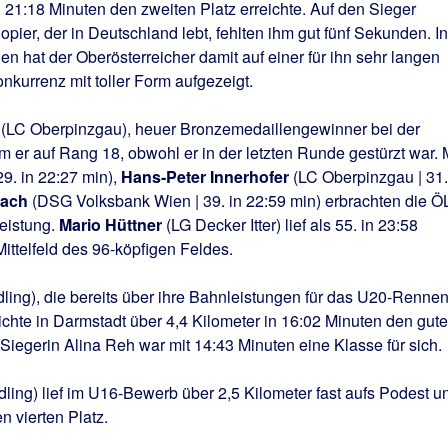
21:18 Minuten den zweiten Platz erreichte. Auf den Sieger
opier, der in Deutschland lebt, fehlten ihm gut fünf Sekunden. In
n hat der Oberösterreicher damit auf einer für ihn sehr langen
kurrenz mit toller Form aufgezeigt.
(LC Oberpinzgau), heuer Bronzemedaillengewinner bei der
 er auf Rang 18, obwohl er in der letzten Runde gestürzt war. 
9. in 22:27 min),
Hans-Peter Innerhofer
(LC Oberpinzgau | 31.
bach
(DSG Volksbank Wien | 39. in 22:59 min) erbrachten die Ö
eistung.
Mario Hüttner
(LG Decker Itter) lief als 55. in 23:58
ittelfeld des 96-köpfigen Feldes.
ling), die bereits über ihre Bahnleistungen für das U20-Renne
eichte in Darmstadt über 4,4 Kilometer in 16:02 Minuten den gut
e Siegerin Alina Reh war mit 14:43 Minuten eine Klasse für sich.
ling) lief im U16-Bewerb über 2,5 Kilometer fast aufs Podest u
n vierten Platz.