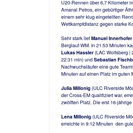
U20-Rennen über 6,7 Kilometer in 
Amanal Petros, ein gebürtiger Äthi
einem sehr klug eingeteilten Renne
Wettkampfdistanz gegen starke Kon
Sehr stark lief
Manuel Innerhofer
Berglauf-WM. In 21:53 Minuten kam
Lukas Hassler
(LAC Wolfsberg | 2
22:31 min) und
Sebastian Fisch
Nachwuchsläufer eine gute Teaml
Minuten auf einen Platz im guten M
Julia Millonig
(ULC Riverside Möd
der Cross-EM qualifiziert war, err
zwölften Platz. Die erst 16-jährig
Lena Millonig
(ULC Riverside Möd
erreichte in 9:12 Minuten den gute