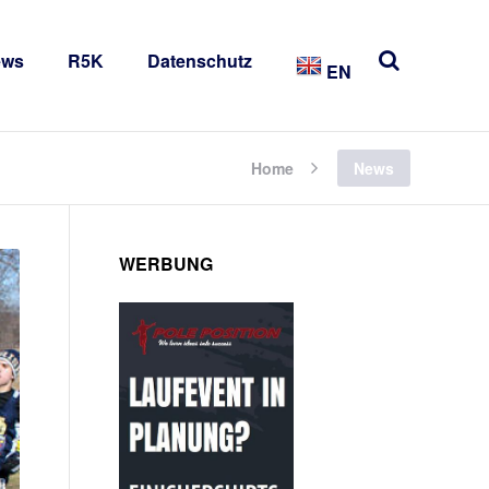
ews
R5K
Datenschutz
EN
Home
News
WERBUNG