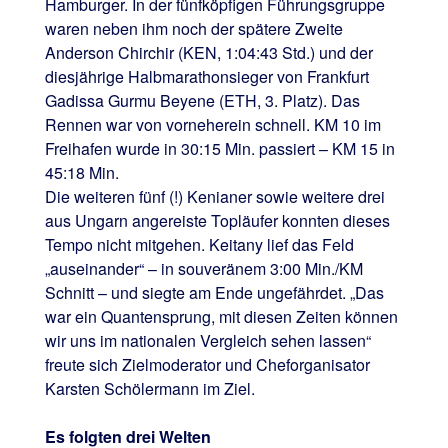
Hamburger. In der fünfköpfigen Führungsgruppe
waren neben ihm noch der spätere Zweite
Anderson Chirchir (KEN, 1:04:43 Std.) und der
diesjährige Halbmarathonsieger von Frankfurt
Gadissa Gurmu Beyene (ETH, 3. Platz). Das
Rennen war von vorneherein schnell. KM 10 im
Freihafen wurde in 30:15 Min. passiert – KM 15 in
45:18 Min.
Die weiteren fünf (!) Kenianer sowie weitere drei
aus Ungarn angereiste Topläufer konnten dieses
Tempo nicht mitgehen. Keitany lief das Feld
„auseinander“ – in souveränem 3:00 Min./KM
Schnitt – und siegte am Ende ungefährdet. „Das
war ein Quantensprung, mit diesen Zeiten können
wir uns im nationalen Vergleich sehen lassen“
freute sich Zielmoderator und Cheforganisator
Karsten Schölermann im Ziel.
Es folgten drei Welten