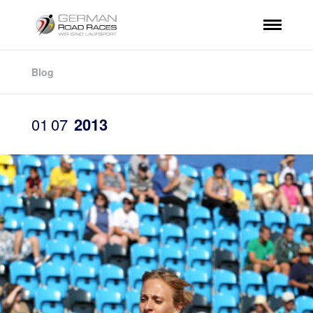
Blog
01
07
2013