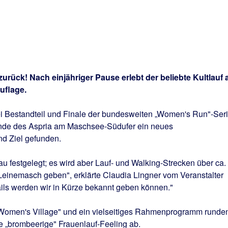
urück! Nach einjähriger Pause erlebt der beliebte Kultlauf
uflage.
ei Bestandteil und Finale der bundesweiten „Women's Run"-Ser
nde des Aspria am Maschsee-Südufer ein neues
nd Ziel gefunden.
au festgelegt; es wird aber Lauf- und Walking-Strecken über ca.
 Leinemasch geben", erklärte Claudia Lingner vom Veranstalter
tails werden wir in Kürze bekannt geben können."
„Women's Village" und ein vielseitiges Rahmenprogramm runde
e „brombeerige" Frauenlauf-Feeling ab.