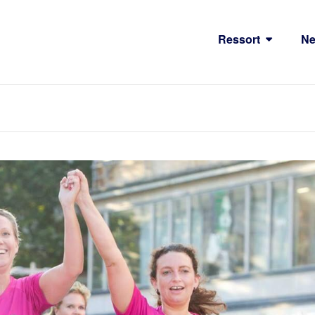
Ressort
N