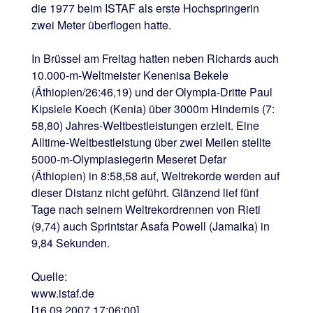
die 1977 beim ISTAF als erste Hochspringerin
zwei Meter überflogen hatte.
In Brüssel am Freitag hatten neben Richards auch
10.000-m-Weltmeister Kenenisa Bekele
(Äthiopien/26:46,19) und der Olympia-Dritte Paul
Kipsiele Koech (Kenia) über 3000m Hindernis (7:
58,80) Jahres-Weltbestleistungen erzielt. Eine
Alltime-Weltbestleistung über zwei Meilen stellte
5000-m-Olympiasiegerin Meseret Defar
(Äthiopien) in 8:58,58 auf, Weltrekorde werden auf
dieser Distanz nicht geführt. Glänzend lief fünf
Tage nach seinem Weltrekordrennen von Rieti
(9,74) auch Sprintstar Asafa Powell (Jamaika) in
9,84 Sekunden.
Quelle:
www.istaf.de
[16.09.2007 17:06:00]