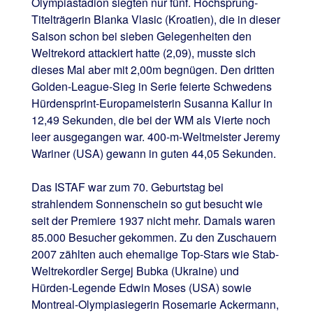
Olympiastadion siegten nur fünf. Hochsprung-
Titelträgerin Blanka Vlasic (Kroatien), die in dieser
Saison schon bei sieben Gelegenheiten den
Weltrekord attackiert hatte (2,09), musste sich
dieses Mal aber mit 2,00m begnügen. Den dritten
Golden-League-Sieg in Serie feierte Schwedens
Hürdensprint-Europameisterin Susanna Kallur in
12,49 Sekunden, die bei der WM als Vierte noch
leer ausgegangen war. 400-m-Weltmeister Jeremy
Wariner (USA) gewann in guten 44,05 Sekunden.
Das ISTAF war zum 70. Geburtstag bei
strahlendem Sonnenschein so gut besucht wie
seit der Premiere 1937 nicht mehr. Damals waren
85.000 Besucher gekommen. Zu den Zuschauern
2007 zählten auch ehemalige Top-Stars wie Stab-
Weltrekordler Sergej Bubka (Ukraine) und
Hürden-Legende Edwin Moses (USA) sowie
Montreal-Olympiasiegerin Rosemarie Ackermann,