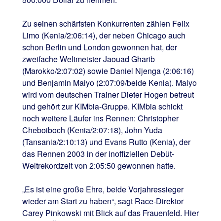
Zu seinen schärfsten Konkurrenten zählen Felix
Limo (Kenia/2:06:14), der neben Chicago auch
schon Berlin und London gewonnen hat, der
zweifache Weltmeister Jaouad Gharib
(Marokko/2:07:02) sowie Daniel Njenga (2:06:16)
und Benjamin Maiyo (2:07:09/beide Kenia). Maiyo
wird vom deutschen Trainer Dieter Hogen betreut
und gehört zur KIMbia-Gruppe. KIMbia schickt
noch weitere Läufer ins Rennen: Christopher
Cheboiboch (Kenia/2:07:18), John Yuda
(Tansania/2:10:13) und Evans Rutto (Kenia), der
das Rennen 2003 in der inoffiziellen Debüt-
Weltrekordzeit von 2:05:50 gewonnen hatte.
„Es ist eine große Ehre, beide Vorjahressieger
wieder am Start zu haben“, sagt Race-Direktor
Carey Pinkowski mit Blick auf das Frauenfeld. Hier