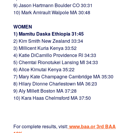
9) Jason Hartmann Boulder CO 30:31
10) Mark Amirault Walpole MA 30:48
WOMEN
1) Mamitu Daska Ethiopia 31:45
2) Kim Smith New Zealand 33:34
3) Millicent Kuria Kenya 33:52
4) Katie DiCamillo Providence RI 34:33
5) Chemtai Rionotukei Lansing MI 34:33
6) Alice Kimutai Kenya 35:22
7) Mary Kate Champagne Cambridge MA 35:30
8) Hilary Dionne Charlestown MA 36:23
9) Aly Millett Boston MA 37:28
10) Kara Haas Chelmsford MA 37:50
For complete results, visit:
www.baa.or 3rd BAA