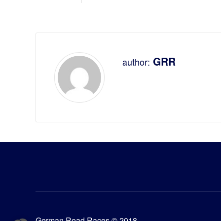
GRR
author:
German Road Races © 2018