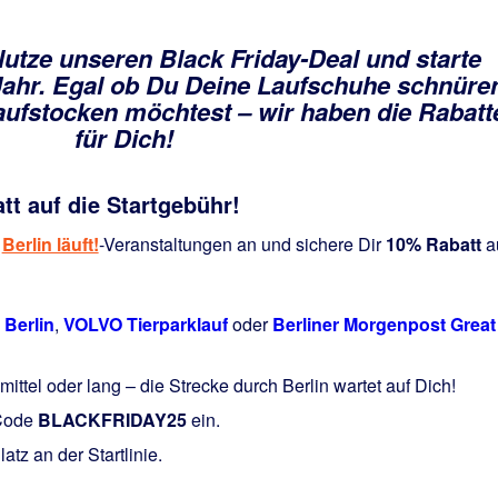
utze unseren Black Friday-Deal und starte
 Jahr. Egal ob Du Deine Laufschuhe schnüre
ufstocken möchtest – wir haben die Rabatt
für Dich!
tt auf die Startgebühr!
i
Berlin läuft!
-Veranstaltungen an und sichere Dir
10% Rabatt
a
 Berlin
,
VOLVO Tierparklauf
oder
Berliner Morgenpost Great
ittel oder lang – die Strecke durch Berlin wartet auf Dich!
 Code
BLACKFRIDAY25
ein.
tz an der Startlinie.