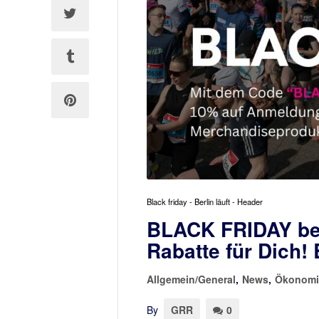
Black friday - Berlin läuft - Header
BLACK FRIDAY bei 
Rabatte für Dich! B
Allgemein/General
,
News
,
Ökonomi
By
GRR
0