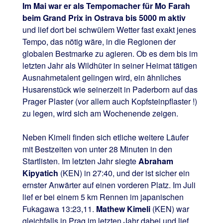
Im Mai war er als Tempomacher für Mo Farah
beim Grand Prix in Ostrava bis 5000 m aktiv
und lief dort bei schwülem Wetter fast exakt jenes
Tempo, das nötig wäre, in die Regionen der
globalen Bestmarke zu agieren. Ob es dem bis im
letzten Jahr als Wildhüter in seiner Heimat tätigen
Ausnahmetalent gelingen wird, ein ähnliches
Husarenstück wie seinerzeit in Paderborn auf das
Prager Plaster (vor allem auch Kopfsteinpflaster !)
zu legen, wird sich am Wochenende zeigen.
Neben Kimeli finden sich etliche weitere Läufer
mit Bestzeiten von unter 28 Minuten in den
Startlisten. Im letzten Jahr siegte
Abraham
Kipyatich
(KEN) in 27:40, und der ist sicher ein
ernster Anwärter auf einen vorderen Platz. Im Juli
lief er bei einem 5 km Rennen im japanischen
Fukagawa 13:23,11.
Mathew Kimeli
(KEN) war
gleichfalls in Prag im letzten Jahr dabei und lief