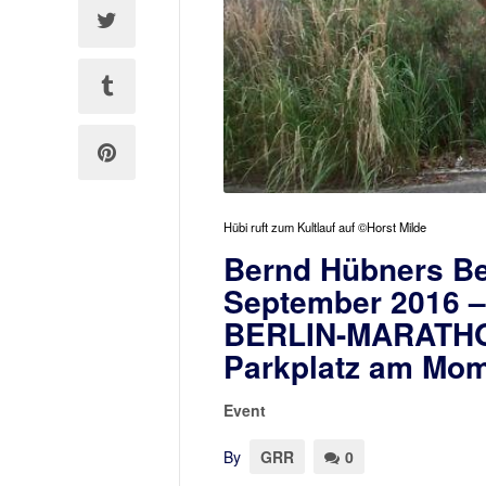
Hübi ruft zum Kultlauf auf ©Horst Milde
Bernd Hübners Be
September 2016 –
BERLIN-MARATHON 
Parkplatz am Mo
Event
By
GRR
0