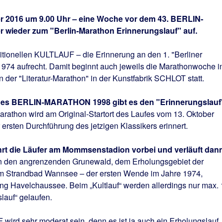
 2016 um 9.00 Uhr – eine Woche vor dem 43. BERLIN-
wieder zum "Berlin-Marathon Erinnerungslauf" auf.
itionellen KULTLAUF – die Erinnerung an den 1. "Berliner
974 aufrecht. Damit beginnt auch jeweils die Marathonwoche i
 der "Literatur-Marathon" in der Kunstfabrik SCHLOT statt.
 des BERLIN-MARATHON 1998 gibt es den "Erinnerungslauf
rathon wird am Original-Startort des Laufes vom 13. Oktober
 ersten Durchführung des jetzigen Klassikers erinnert.
ührt die Läufer am Mommsenstadion vorbei und verläuft dan
n den angrenzenden Grunewald, dem Erholungsgebiet der
 zum Strandbad Wannsee – der ersten Wende im Jahre 1974,
ng Havelchaussee. Beim „Kultlauf“ werden allerdings nur max. 
lauf“ gelaufen.
rd sehr moderat sein, denn es ist ja auch ein Erholungslauf