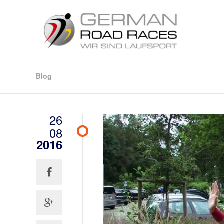
Blog
26
08
2016