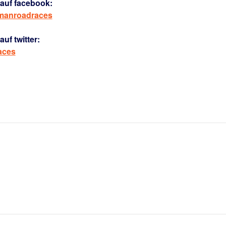
auf facebook:
rmanroadraces
uf twitter:
aces