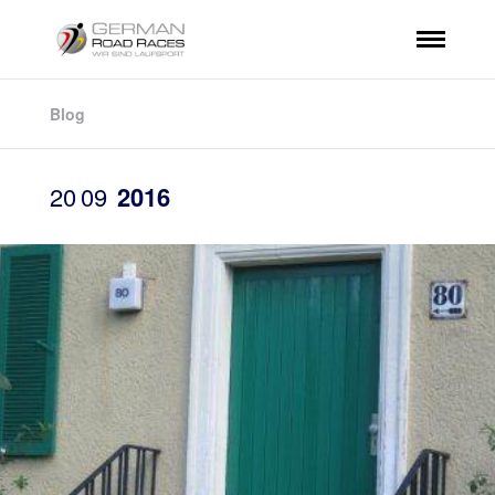
Blog
20
09
2016