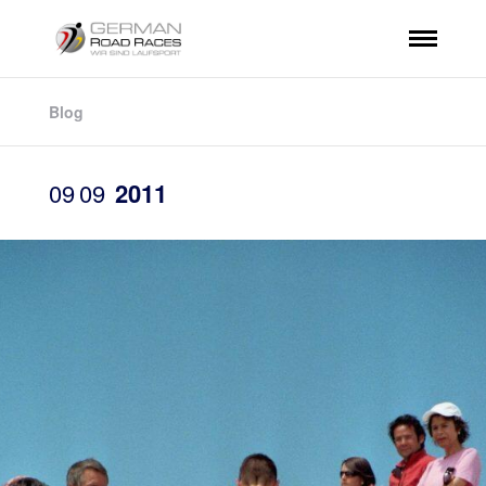
Blog
09
09
2011