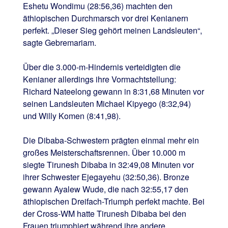
Eshetu Wondimu (28:56,36) machten den
äthiopischen Durchmarsch vor drei Kenianern
perfekt. „Dieser Sieg gehört meinen Landsleuten“,
sagte Gebremariam.
Über die 3.000-m-Hindernis verteidigten die
Kenianer allerdings ihre Vormachtstellung:
Richard Nateelong gewann in 8:31,68 Minuten vor
seinen Landsleuten Michael Kipyego (8:32,94)
und Willy Komen (8:41,98).
Die Dibaba-Schwestern prägten einmal mehr ein
großes Meisterschaftsrennen. Über 10.000 m
siegte Tirunesh Dibaba in 32:49,08 Minuten vor
ihrer Schwester Ejegayehu (32:50,36). Bronze
gewann Ayalew Wude, die nach 32:55,17 den
äthiopischen Dreifach-Triumph perfekt machte. Bei
der Cross-WM hatte Tirunesh Dibaba bei den
Frauen triumphiert während ihre andere