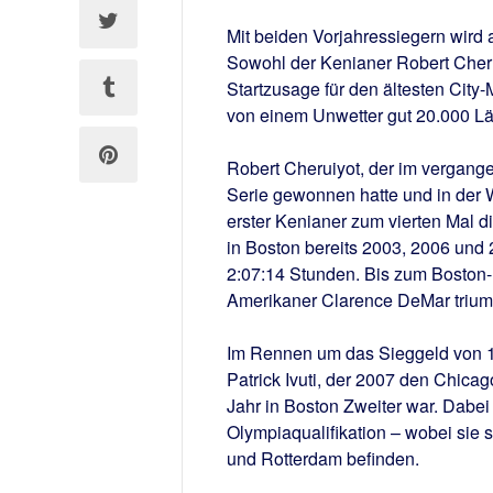
Mit beiden Vorjahressiegern wird 
Sowohl der Kenianer Robert Cheru
Startzusage für den ältesten City
von einem Unwetter gut 20.000 Läu
Robert Cheruiyot, der im vergang
Serie gewonnen hatte und in der W
erster Kenianer zum vierten Mal 
in Boston bereits 2003, 2006 und
2:07:14 Stunden. Bis zum Boston-R
Amerikaner Clarence DeMar trium
Im Rennen um das Sieggeld von 10
Patrick Ivuti, der 2007 den Chic
Jahr in Boston Zweiter war. Dabei
Olympiaqualifikation – wobei sie 
und Rotterdam befinden.