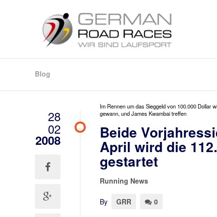
Blog
Im Rennen um das Sieggeld von 100.000 Dollar wir
28
gewann, und James Kwambai treffen
02
Beide Vorjahressi
2008
April wird die 11
gestartet
Running News
By
GRR
0