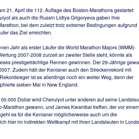
am 21. April die 112. Auflage des Boston-Marathons gestartet:
iyot als auch die Russin Lidiya Grigoryeva gaben ihre
-Marathon, bei dem zuletzt trotz extremer Bedingungen aufgrund
fer das Ziel erreichten.
enen Jahr als erster Läufer die World Marathon Majors (WMM)-
ertung 2007-2008 zurzeit an zweiter Stelle steht, könnte als
dieses prestigeträchtige Rennen gewinnen. Der 29-Jährige gew
 2007. Zudem hält der Kenianer auch den Streckenrekord mit
ekordsieger ist es allerdings noch ein weiter Weg, denn der
phierte sieben Mal in New England.
0.000 Dollar wird Cheruiyot unter anderen auf seine Landsleu
ago-Marathon gewann, und James Kwambai treffen, der vor eine
 geht es für die Kenianer möglicherweise auch um die
sich hier im indirekten Wettkampf mit ihren Landsleuten in Lond