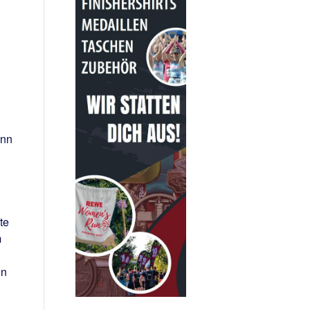
ann
te
m
on