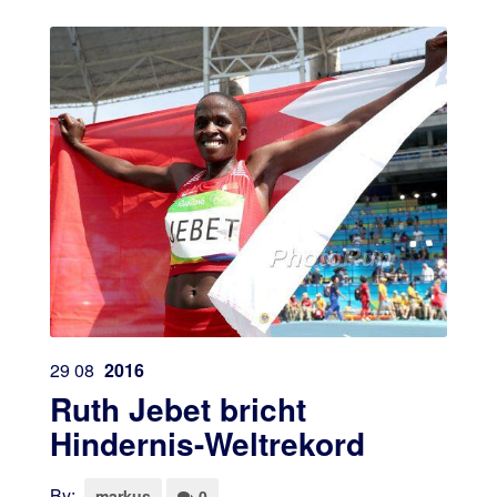
29
08
2016
Ruth Jebet bricht
Hindernis-Weltrekord
By:
markus
0