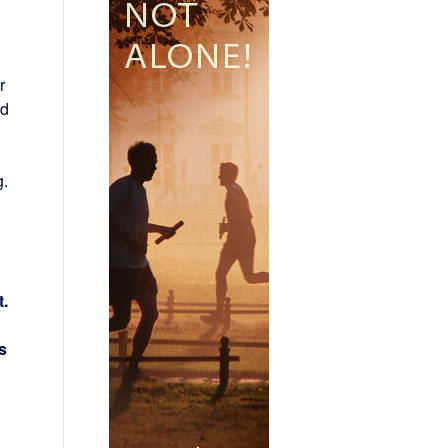
r
nd
g.
h
.
s