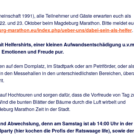
emeinschaft 1991), alle Teilnehmer und Gäste erwarten euch als
2. und 23. Oktober beim Magdeburg Marathon. Bitte meldet e
rg-marathon.eu/index.php/ueber-uns/dabei-sein-als-helfer
.
 mit Helfershirts, einer kleinen Aufwandsentschädigung u.v.m
an Emotionen und Freude pur.
n auf dem Domplatz, im Stadtpark oder am Petriförder, oder al
 in den Messehallen in den unterschiedlichsten Bereichen, übera
t.
auf Hochtouren und sorgen dafür, dass die Vorfreude von Tag z
nd die bunten Blätter der Bäume durch die Luft wirbelt und
eburg Marathon Zeit in der Stadt.
und Abwechslung, denn am Samstag ist ab 14:00 Uhr in der
party (hier kochen die Profis der Ratswaage life), sowie der