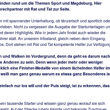
Ständen rund um die Themen Sport und Magdeburg. Hier
rechpartner mit Rat und Tat zur Seite.
 mit spannender Unterhaltung, ob tänzerisch und sportlich ode
 erleben. Nicht zu vergessen die Ausgabe der Startunterlagen u
nd deren Highlights. Wie in jedem Jahr findet auch wieder die
führer statt. An unserem Infostand, gleich neben dem Eingang,
os. Dort stehen mit Rat und Tat kompetente Helfer zur Verfügun
n und Walken im Vordergrund, denn da geht es darum nac
die Anderen zu sein. Denn wenn jeder mehr oder weniger
klich eine Finisher-Medaille von einem lächelnden Helfer im
weiß man ganz genau warum es etwas ganz Besonderes ist
infach nur los will und der Puls steigt, ist zu erkennen, das
nein tausende Starter und wissen ganz genau worauf sie sich
sieht. Auf der Strecke jubeln fremde und bekannte Zuschauer