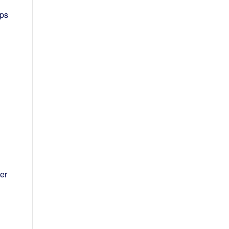
pps
er