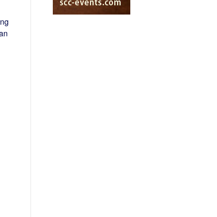
ung
man