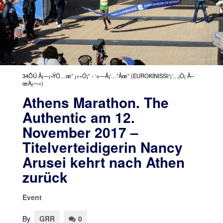
34ÔÚ Ã¡—¡»ŸÕ…œ” ¡»«Õ¡” - ‘≈—Ã¡‘…”Ãœ” (EUROKINISSI/‘¡‘…¡Õ¡ Ã–
œÀ¡—«)
Athens Marathon. The
Authentic am 12.
November 2017 –
Titelverteidigerin Nancy
Arusei kehrt nach Athen
zurück
Event
By
GRR
0