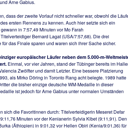
und Arne Gabius.
 dass der zweite Vorlauf nicht schneller war, obwohl die Läuf
e des ersten Rennens zu kennen. Auch hier setzte sich ein
 gewann in 7:57,49 Minuten vor Mo Farah
Titelverteidiger Bernard Lagat (USA/7:57,68). Die drei
te für das Finale sparen und waren sich ihrer Sache sicher.
 einziger europäischer Läufer neben dem 5.000-m-Weltmeist
ert.
Einmal, vor vier Jahren, stand der Tübinger bereits im Halle
lencia Zwölfter und damit Letzter. Eine bessere Platzierung
93, als Mirko Döring in Toronto Rang acht belegte. 1989 hatte
itter die bisher einzige deutsche WM-Medaille in dieser
edaille ist jedoch für Arne Gabius unter normalen Umständen
n sich die Favoritinnen durch: Titelverteidigerin Meseret Defar
9:11,76 Minuten vor der Kenianerin Sylvia Kibet (9:11,91). Den
urka (Äthiopien) in 9:01,32 vor Hellen Obiri (Kenia/9:01,36) für