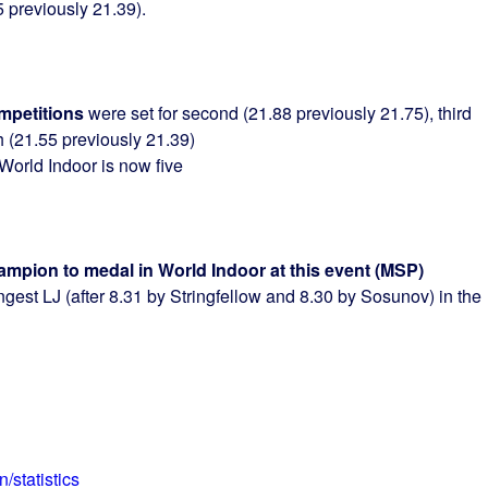
5 previously 21.39).
ompetitions
were set for second (21.88 previously 21.75), third
h (21.55 previously 21.39)
 World Indoor is now five
hampion to medal in World Indoor at this event (MSP)
ngest LJ (after 8.31 by Stringfellow and 8.30 by Sosunov) in the
/statistics