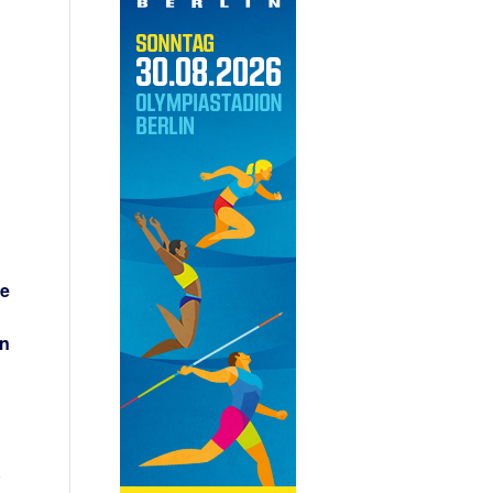
ie
in
)