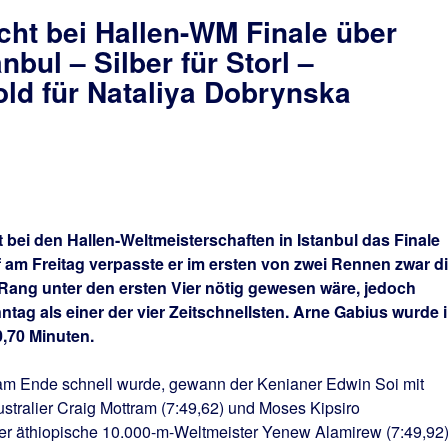
cht bei Hallen-WM Finale über
nbul – Silber für Storl –
ld für Nataliya Dobrynska
bei den Hallen-Weltmeisterschaften in Istanbul das Finale
uf am Freitag verpasste er im ersten von zwei Rennen zwar d
in Rang unter den ersten Vier nötig gewesen wäre, jedoch
ntag als einer der vier Zeitschnellsten. Arne Gabius wurde 
,70 Minuten.
am Ende schnell wurde, gewann der Kenianer Edwin Soi mit
tralier Craig Mottram (7:49,62) und Moses Kipsiro
der äthiopische 10.000-m-Weltmeister Yenew Alamirew (7:49,92