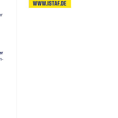
er
er
n-