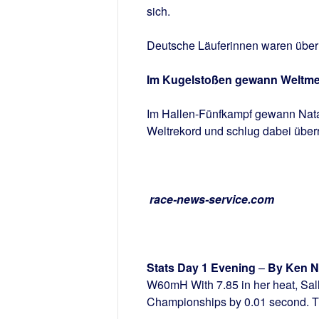
sich.
Deutsche Läuferinnen waren über d
Im Kugelstoßen gewann Weltmeist
Im Hallen-Fünfkampf gewann Nata
Weltrekord und schlug dabei überr
race-news-service.com
Stats Day 1 Evening
–
By Ken N
W60mH With 7.85 in her heat, Sall
Championships by 0.01 second. The