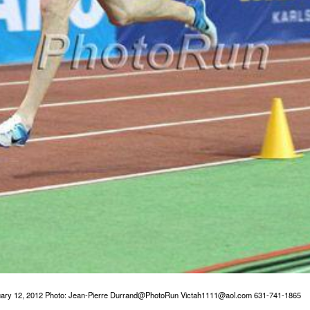
uary 12, 2012 Photo: Jean-Pierre Durrand@PhotoRun Victah1111@aol.com 631-741-1865