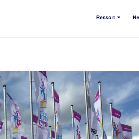
Ressort
N