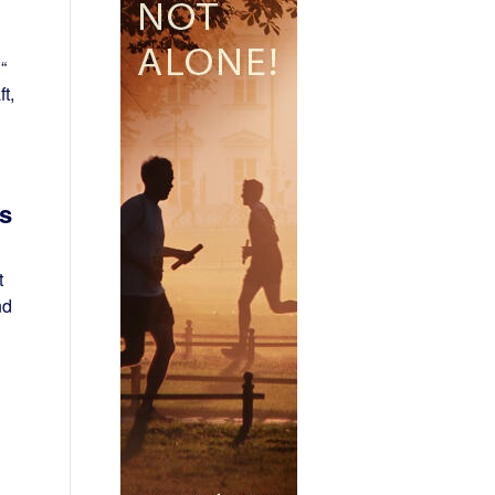
“
t,
s
t
nd