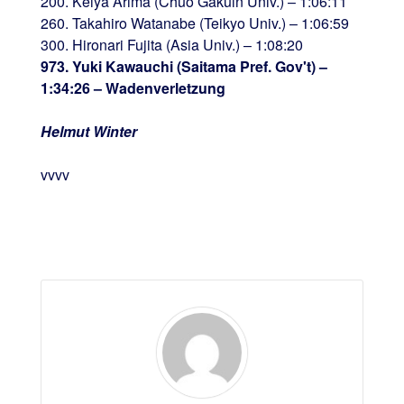
200. Keiya Arima (Chuo Gakuin Univ.) – 1:06:11
260. Takahiro Watanabe (Teikyo Univ.) – 1:06:59
300. Hironari Fujita (Asia Univ.) – 1:08:20
973. Yuki Kawauchi (Saitama Pref. Gov't) –
1:34:26 – Wadenverletzung
Helmut Winter
vvvv