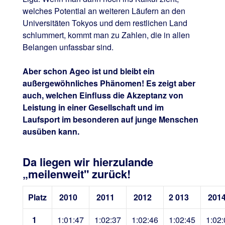
welches Potential an weiteren Läufern an den
Universitäten Tokyos und dem restlichen Land
schlummert, kommt man zu Zahlen, die in allen
Belangen unfassbar sind.
Aber schon Ageo ist und bleibt ein
außergewöhnliches Phänomen! Es zeigt aber
auch, welchen Einfluss die Akzeptanz von
Leistung in einer Gesellschaft und im
Laufsport im besonderen auf junge Menschen
ausüben kann.
Da liegen wir hierzulande
„meilenweit" zurück!
Platz
2010
2011
2012
2 013
201
1
1:01:47
1:02:37
1:02:46
1:02:45
1:02: