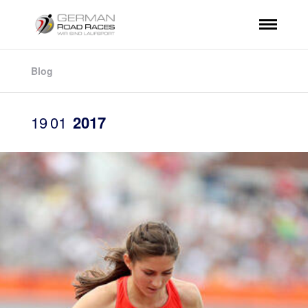
Blog
19
01
2017