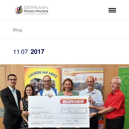
Blog
11
07
2017