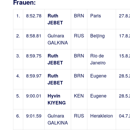
Frauen:
1.
8:52.78
Ruth
BRN
Paris
27.8
JEBET
2.
8:58.81
Gulnara
RUS
Beijing
17.8
GALKINA
3.
8:59.75
Ruth
BRN
Rio de
15.8
JEBET
Janeiro
4.
8:59.97
Ruth
BRN
Eugene
28.5
JEBET
5.
9:00.01
Hyvin
KEN
Eugene
28.5
KIYENG
6.
9:01.59
Gulnara
RUS
Herakleion
04.7
GALKINA