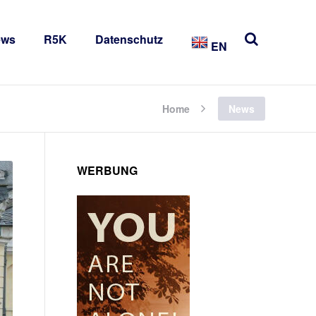
ews
R5K
Datenschutz
EN
Home
News
WERBUNG