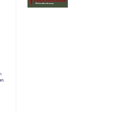
n
an.