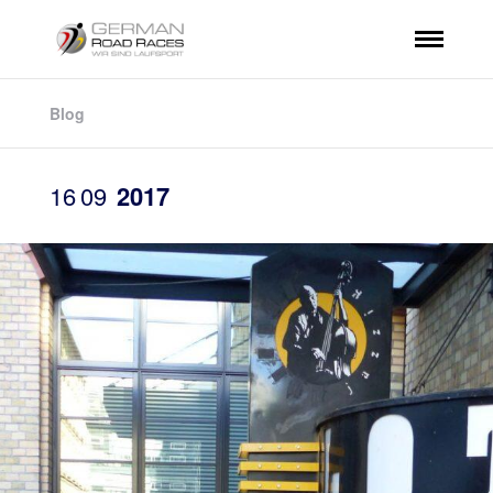
Blog
16
09
2017