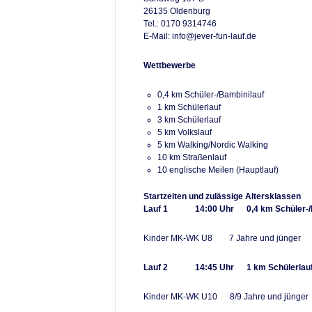
26135 Oldenburg
Tel.: 0170 9314746
E-Mail: info@jever-fun-lauf.de
Wettbewerbe
0,4 km Schüler-/Bambinilauf
1 km Schülerlauf
3 km Schülerlauf
5 km Volkslauf
5 km Walking/Nordic Walking
10 km Straßenlauf
10 englische Meilen (Hauptlauf)
Startzeiten und zulässige Altersklassen
Lauf 1
14:00 Uhr 0,4 km Schüler-/
Kinder MK-WK U8 7 Jahre und jünger
Lauf 2
14:45 Uhr 1 km Schülerlau
Kinder MK-WK U10 8/9 Jahre und jünge