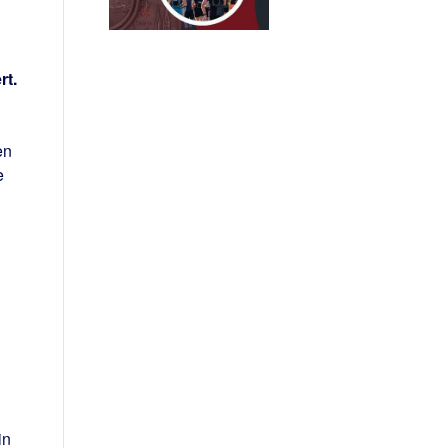
rt.
en
e
in