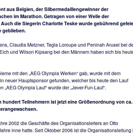
nt aus Belgien, der Silbermedaillengewinner der
chen im Marathon. Getragen von einer Welle der
l. Auch die Siegerin Charlotte Teske wurde gebührend gefeie
e geblieben.
kens, Claudia Metzner, Tegla Loroupe und Peninah Arusei bei d
Eich und Wilson Kipsang bei den Männern haben sich bis heut
obleme mit den „AEG Olympia Werken“ gab, wurde mit dem
ein neuer Hauptsponsor gefunden, welcher bis heute den Lauf
en „AEG Olympia Lauf“ wurde der „Jever-Fun-Lauf“.
 hundert Teilnehmern ist jetzt eine Größenordnung von ca.
 herangewachsen.
re 2002 die Geschäfte des Organisationsleiters an Otto
hre inne hatte. Seit Oktober 2006 ist die Organisationsleitung 