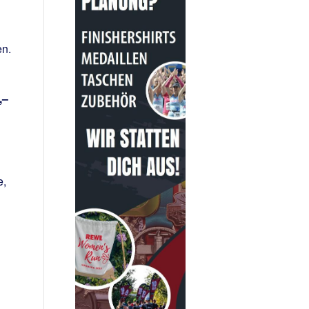
en.
,–
e,