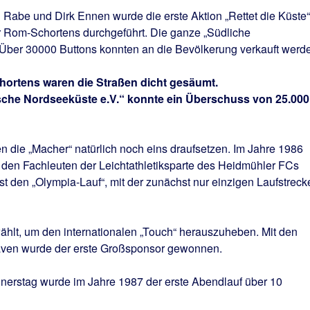
 Rabe und Dirk Ennen wurde die erste Aktion „Rettet die Küste“
r Rom-Schortens durchgeführt. Die ganze „Südliche
Über 30000 Buttons konnten an die Bevölkerung verkauft werd
chortens waren die Straßen dicht gesäumt.
che Nordseeküste e.V.“ konnte ein Überschuss von 25.000
n die „Macher“ natürlich noch eins draufsetzen. Im Jahre 1986
t den Fachleuten der Leichtathletiksparte des Heidmühler FCs
den „Olympia-Lauf“, mit der zunächst nur einzigen Laufstreck
hlt, um den internationalen „Touch“ herauszuheben. Mit den
ven wurde der erste Großsponsor gewonnen.
nerstag wurde im Jahre 1987 der erste Abendlauf über 10