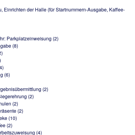
, Einrichten der Halle (für Startnummern-Ausgabe, Kaffee-
hr: Parkplatzeinweisung (2)
gabe (8)
2)
)
4)
g (6)
gebnisübermittlung (2)
Siegerehrung (2)
ulen (2)
räsente (2)
eke (10)
ee (2)
Arbeitszuweisung (4)