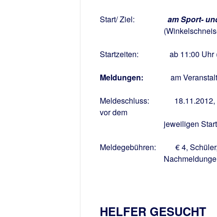
Start/ Ziel:
am Sport- un
(Winkelschneise 9, 64295
Startzeiten: ab 11:00 Uhr (9:
Meldungen:
am Veranstaltung
Meldeschluss: 18.11.2012, Nac
vor dem
jeweiligen Start mö
Meldegebühren: € 4, Schüler, €
Nachmeldungen +
HELFER GESUCHT