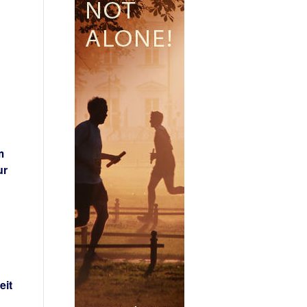
m
ur
eit