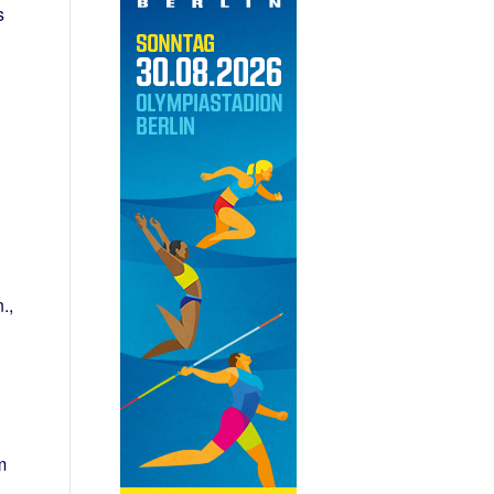
s
.,
m