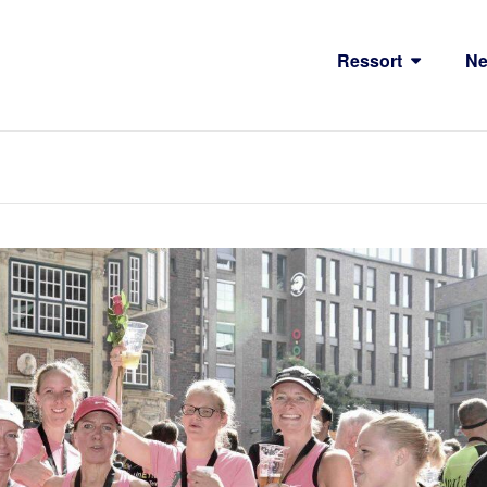
Ressort
N