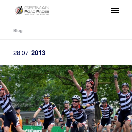
Blog
28
07
2013