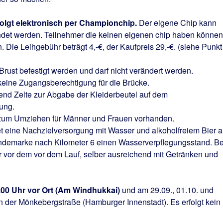
folgt elektronisch per Championchip.
Der eigene Chip kann
et werden. Teilnehmer die keinen eigenen chip haben können
 Die Leihgebühr beträgt 4,-€, der Kaufpreis 29,-€. (siehe Punkt
Brust befestigt werden und darf nicht verändert werden.
ne Zugangsberechtigung für die Brücke.
end Zelte zur Abgabe der Kleiderbeutel auf dem
gung.
n zum Umziehen für Männer und Frauen vorhanden.
tet eine Nachzielversorgung mit Wasser und alkoholfreiem Bier a
endemarke nach Kilometer 6 einen Wasserverpflegungsstand. Be
er vor dem vor dem Lauf, selber ausreichend mit Getränken und
.00 Uhr vor Ort (Am Windhukkai)
und am 29.09., 01.10. und
 in der Mönkebergstraße (Hamburger Innenstadt). Es erfolgt kein