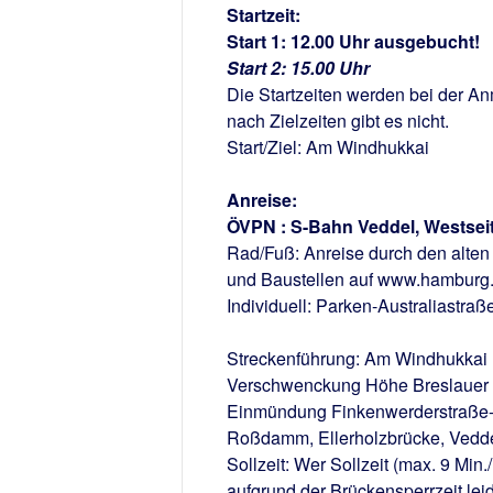
Startzeit
:
Start 1: 12.00 Uhr ausgebucht!
Start 2: 15.00 Uhr
Die Startzeiten werden bei der An
nach Zielzeiten gibt es nicht.
Start/Ziel: Am Windhukkai
Anreise
:
ÖVPN
: S-Bahn Veddel, Westsei
Rad/Fuß
: Anreise durch den alten
und Baustellen auf www.hamburg.de
Individuell
: Parken-Australiastraß
Streckenführung
: Am Windhukkai 
Verschwenckung Höhe Breslauer 
Einmündung Finkenwerderstraße-K
Roßdamm, Ellerholzbrücke, Vedde
Sollzeit
: Wer Sollzeit (max. 9 Min
aufgrund der Brückensperrzeit le