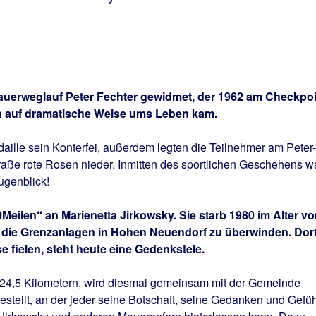
auerweglauf Peter Fechter gewidmet, der 1962 am Checkpoi
ch auf dramatische Weise ums Leben kam.
daille sein Konterfei, außerdem legten die Teilnehmer am Peter-
aße rote Rosen nieder. Inmitten des sportlichen Geschehens w
genblick!
0Meilen“ an Marienetta Jirkowsky. Sie starb 1980 im Alter v
 die Grenzanlagen in Hohen Neuendorf zu überwinden. Dort
 fielen, steht heute eine Gedenkstele.
 24,5 Kilometern, wird diesmal gemeinsam mit der Gemeinde
tellt, an der jeder seine Botschaft, seine Gedanken und Gefü