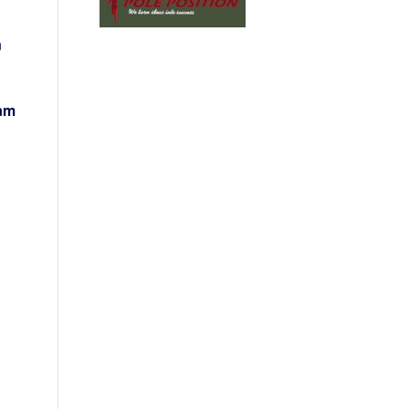
n
 am