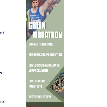
nt
ar
on
,
hle