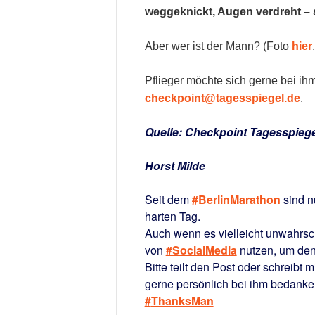
weggeknickt, Augen verdreht – s
Aber wer ist der Mann? (Foto
hier
Pflieger möchte sich gerne bei i
checkpoint@tagesspiegel.de
.
Quelle: Checkpoint Tagesspiege
Horst Milde
Seit dem
#
BerlinMarathon
sind n
harten Tag.
Auch wenn es vielleicht unwahrsc
von
#
SocialMedia
nutzen, um den 
Bitte teilt den Post oder schreibt
gerne persönlich bei ihm bedanke
#
ThanksMan