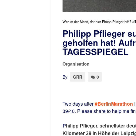
Wer ist der Mann, der hier Philipp Pflieger hilft? 
Philipp Pflieger‏ sucht den Mann, der ihm in Berlin
geholfen hat! Aufr
TAGESSPIEGEL
Organisation
By
GRR
0
Two days after
#
BerlinMarathon
I
39/40. Please share to help me fin
P
hilipp Pflieger, schnellster de
Kilometer 39 in Höhe der Leipzi