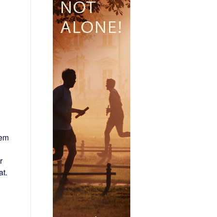
sem
r
at.