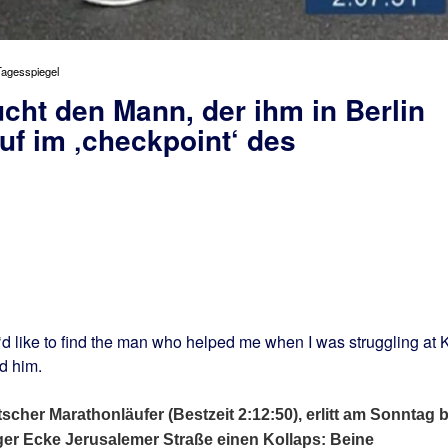
©Tagesspiegel
uf im ‚checkpoint‘ des
‘d like to find the man who helped me when I was struggling at
d him.
utscher Marathonläufer (Bestzeit 2:12:50), erlitt am Sonntag b
ger Ecke Jerusalemer Straße einen Kollaps: Beine