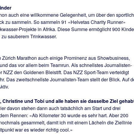
inder
thon auch eine willkommene Gelegenheit, um über den sportlic
Zweck zu sammeln. So sammeln 91 «Helvetas Charity Runner»
nkwasser-Projekte in Afrika. Diese Summe ermöglicht 900 Kinde
g zu sauberem Trinkwasser.
im Zürich Marathon auch einige Prominenz aus Showbusiness,
 und das vor allem beim Teamrun. Als schnellstes Journalisten-
er NZZ den Goldenen Bleistift. Das NZZ Sport-Team verteidigt
hr. Das zweitschnellste Journalisten-Team stellt der Blick. Auf 
ktiv.
, Christine und Tobi und alle haben sie dasselbe Ziel gehab
Vier davon stehen dann auch tatsächlich am Start und drei
 dem Rennen: «Ab Kilometer 30 wurde es sehr hart. Aber 200
nochmals gesammelt, damit ich mit einem Lächeln die Ziellinie
punkt war es wieder richtig cool.»