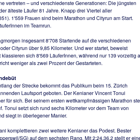
e vertreten – und verschiedenste Generationen: Die jüngsten
der älteste Läufer 81 Jahre. Knapp drei Viertel aller
351). 1'559 Frauen sind beim Marathon und Cityrun am Start.
LäuferInnen im Teamrun.
agmorgen insgesamt 8'708 Startende auf die verschiedenen
der Cityrun über 9,85 Kilometer. Und wer startet, beweist
klassieren sich 8'569 LäuferInnen, während nur 139 vorzeitig 
cht weniger als zwei Prozent der Gestarteten.
ondebüt
ntlang der Strecke bekommt das Publikum beim 15. Zürich
nnenden Laufsport geboten. Der Kenianer Vincent Tonui
r für sich. Bei seinem ersten wettkampfmässigen Marathon stel
auf. Tonui setzt sich rund sechs Kilometer vor dem Team von
d siegt in überlegener Manier.
ani komplettieren zwei weitere Kenianer das Podest. Bester
pperswil/SG) auf dem sechsten Rang. Mit 2:24.36,2 stellt er ein