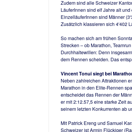
Zudem sind alle Schweizer Kanton
LäuferInnen sind elf Jahre alt und 
EinzelläuferInnen sind Männer (3'
Zusätzlich klassieren sich 4'402 
So machen sich am frühen Sonnt
Strecken – ob Marathon, Teamrun o
Durchhaltewillen: Denn insgesamt 
dem Rennen scheiden. Das entspri
Vincent Tonui siegt bei Marath
Neben zahlreichen Attraktionen e
Marathon in den Elite-Rennen spa
entscheidet das Rennen der Männe
er mit 2:12.57,5 eine starke Zeit 
seinem letzten Konkurrenten ab un
Mit Patrick Ereng und Samuel Kar
Schweizer ist Armin Flückiger (Ra