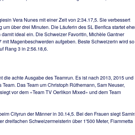
iesin Vera Nunes mit einer Zeit von 2:34.17,5. Sie verbessert
g um über drei Minuten. Die Läuferin des SL Benfica startet ehe
 damit ideal ein. Die Schweizer Favoritin, Michèle Gantner
37 mit Magenbeschwerden aufgeben. Beste Schweizerin wird so
f Rang 3 in 2:56.18,6.
t die achte Ausgabe des Teamrun. Es ist nach 2013, 2015 und
 das Team. Das Team um Christoph Rüthemann, Sam Neuser,
 siegt vor dem «Team TV Oerlikon Mixed» und dem Team
 beim Cityrun der Männer in 30.14,5. Bei den Frauen siegt Samir
er dreifachen Schweizermeisterin über 1'500 Meter, Fiammetta