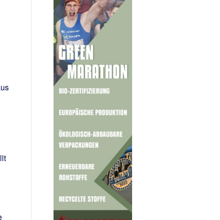
aus
lt
e